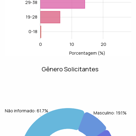
29-38
19-28
0-18
0
10
20
-20
-10
40
30
L
Porcentagem (%)
Gênero Solicitantes
Não informado: 61.7%
Masculino: 19.1%