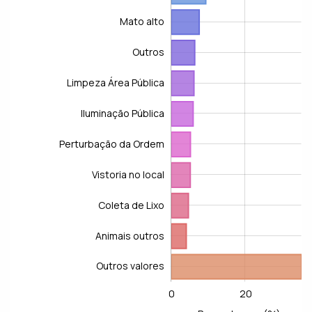
Mato alto
Outros
Limpeza Área Pública
Iluminação Pública
Limpeza Área Particular
Perturbação da Ordem
Vistoria no local
Coleta de Lixo
Animais outros
Outros valores
0
20
-20
-40
-10
60
40
10
L