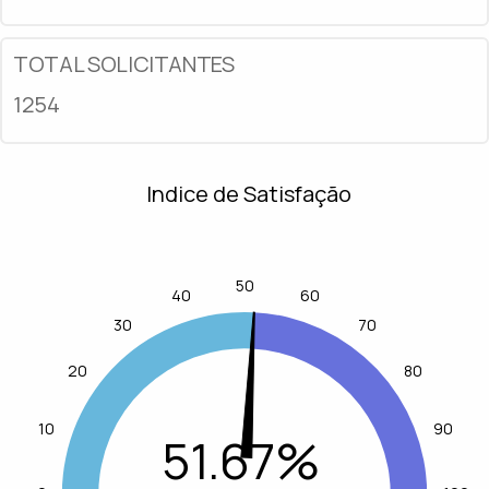
TOTAL SOLICITANTES
1254
Indice de Satisfação
50
40
60
30
70
20
80
10
90
51.67%