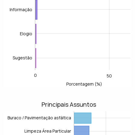
Informação
Elogio
Sugestão
0
-100
-40
-20
100
150
-50
L
50
Porcentagem (%)
Principais Assuntos
Buraco / Pavimentação asfáltica
Limpeza Área Particular