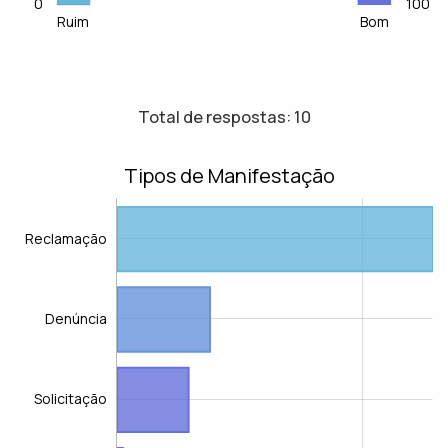
L
0
110
-20
-10
100
Ruim
Bom
Total de respostas: 10
Tipos de Manifestação
Reclamação
Denúncia
Solicitação
Reclamação