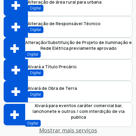
Alteração de área rural para urbana
Abrir online > Via protocolo 1Doc
Digital
Perfil:
Alteração de Responsável Técnico
Abrir online > Via protocolo 1Doc
Digital
Perfil:
Alteração/Substituição de Projeto de Iluminação e
Rede Elétrica previamente aprovado
Abrir online > Via protocolo 1Doc
Digital
Perfil:
Alvará a Título Precário
Abrir online > Via protocolo 1Doc
Digital
Perfil:
Alvará de Obra de Terra
Abrir online > Via protocolo 1Doc
Digital
Perfil:
Alvará para eventos caráter comercial bar,
lanchonete e outros / com interdição de via
Abrir online > Via protocolo 1Doc
publica
Digital
Perfil:
Mostrar mais serviços