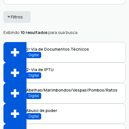
Documentos da
Empresa
Filtros
Câmara
Servidor
Exibindo
10 resultados
para sua busca
2ª Via de Documentos Técnicos
Digital
2ª Via de IPTU
Abrir online > Via protocolo 1Doc
Digital
Perfil:
Abelhas/Marimbondos/Vespas/Pombos/Ratos
Abrir online > Via protocolo 1Doc
Digital
Perfil:
Abuso de poder
Abrir online > Via protocolo 1Doc
Digital
Perfil: